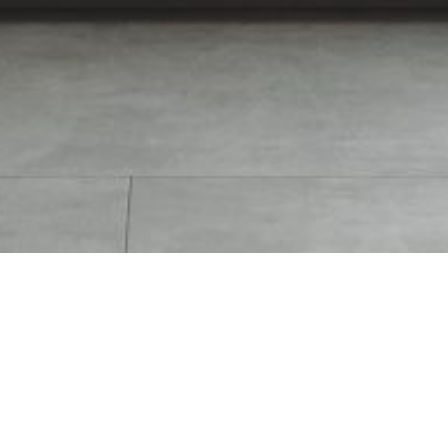
llingslöv Bleki